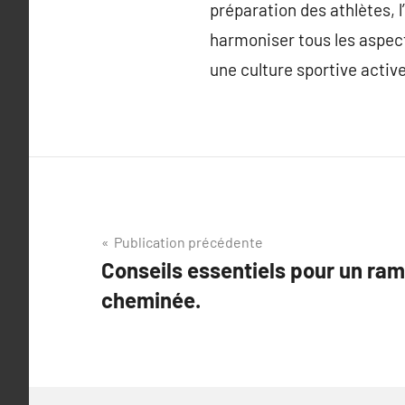
préparation des athlètes, 
harmoniser tous les aspects
une culture sportive active
Navigation
Publication précédente
Conseils essentiels pour un ra
de
cheminée.
l’article