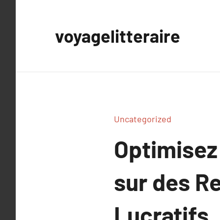
Aller
au
voyagelitteraire
contenu
Uncategorized
Optimisez 
sur des R
Lucratifs