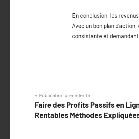
En conclusion, les revenus
Avec un bon plan d’action, 
consistante et demandant 
Navigation
Publication précédente
Faire des Profits Passifs en Lig
de
Rentables Méthodes Expliquée
l’article