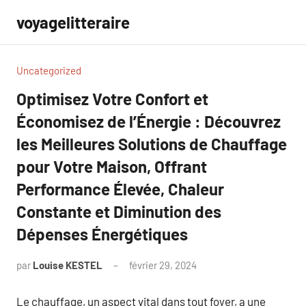
Aller
voyagelitteraire
au
contenu
Uncategorized
Optimisez Votre Confort et
Économisez de l’Énergie : Découvrez
les Meilleures Solutions de Chauffage
pour Votre Maison, Offrant
Performance Élevée, Chaleur
Constante et Diminution des
Dépenses Énergétiques
par
Louise KESTEL
février 29, 2024
Aucun
commentaire
Le chauffage, un aspect vital dans tout foyer, a une