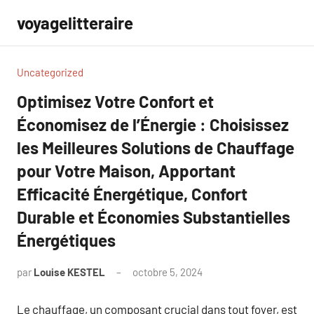
Aller
voyagelitteraire
au
contenu
Uncategorized
Optimisez Votre Confort et
Économisez de l’Énergie : Choisissez
les Meilleures Solutions de Chauffage
pour Votre Maison, Apportant
Efficacité Énergétique, Confort
Durable et Économies Substantielles
Énergétiques
par
Louise KESTEL
octobre 5, 2024
Aucun
commentaire
Le chauffage, un composant crucial dans tout foyer, est