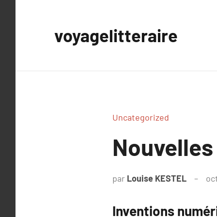
Aller
au
voyagelitteraire
contenu
Uncategorized
Nouvelles
par
Louise KESTEL
oc
Inventions numér