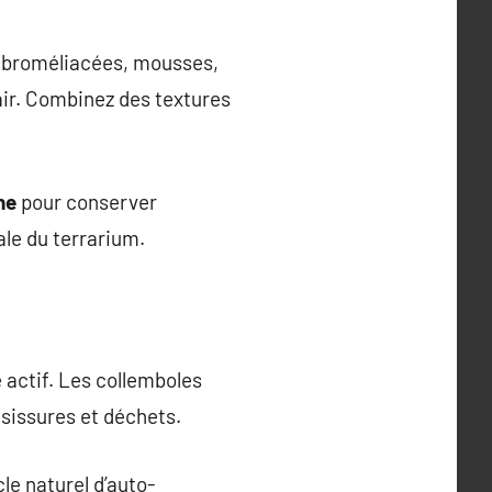
s broméliacées, mousses,
’air. Combinez des textures
ne
pour conserver
ale du terrarium.
 actif. Les collemboles
isissures et déchets.
cle naturel d’auto-