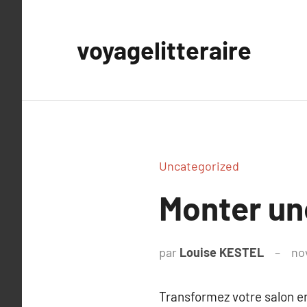
Aller
au
voyagelitteraire
contenu
Uncategorized
Monter une
par
Louise KESTEL
no
Transformez votre salon e