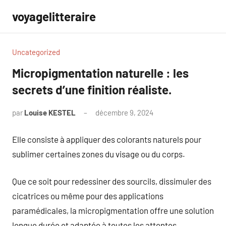
Aller
voyagelitteraire
au
contenu
Uncategorized
Micropigmentation naturelle : les
secrets d’une finition réaliste.
par
Louise KESTEL
décembre 9, 2024
Aucun
commentaire
Elle consiste à appliquer des colorants naturels pour
sublimer certaines zones du visage ou du corps.
Que ce soit pour redessiner des sourcils, dissimuler des
cicatrices ou même pour des applications
paramédicales, la micropigmentation offre une solution
longue durée et adaptée à toutes les attentes.