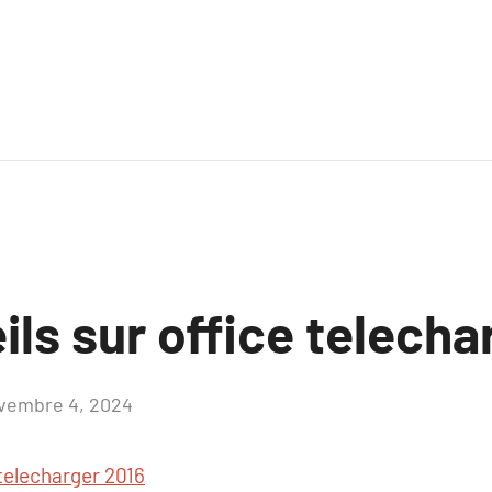
ls sur office telecha
vembre 4, 2024
Aucun
commentaire
 telecharger 2016