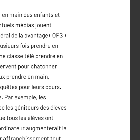
e en main des enfants et
ntuels médias jouent
déral de la avantage ( OFS )
lusieurs fois prendre en
e classe télé prendre en
 servent pour chatonner
ux prendre en main,
nquêtes pour leurs cours.
e. Par exemple, les
c les géniteurs des élèves
ue tous les élèves ont
’ordinateur augmenterait la
eur affranchissement tout