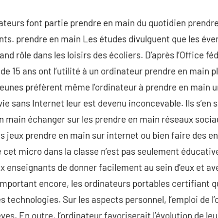
ateurs font partie prendre en main du quotidien prendr
nts. prendre en main Les études divulguent que les éve
nd rôle dans les loisirs des écoliers. D’après l’Office fé
de 15 ans ont l’utilité à un ordinateur prendre en main p
eunes préfèrent même l’ordinateur à prendre en main un
ie sans Internet leur est devenu inconcevable. Ils s’en
en main échanger sur les prendre en main réseaux socia
s jeux prendre en main sur internet ou bien faire des e
e cet micro dans la classe n’est pas seulement éducativ
 enseignants de donner facilement au sein d’eux et ave
 important encore, les ordinateurs portables certifiant q
s technologies. Sur les aspects personnel, l’emploi de l
èves. En outre, l’ordinateur favoriserait l’évolution de l