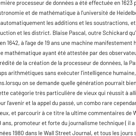
remière processeur de données a été effectuée en 1623 
stronomie et de mathématique à l’université de Heidelbe
 automatiquement les additions et les soustractions, e
tion et les district. Blaise Pascal, outre Schickard qu’
 en 1642, à l’age de 19 ans une machine manifestement
e mathématique ayant été attestée par des observateu
dité de la création de la processeur de données, la Pa
ps arithmétiques sans exécuter l’intelligence humaine,
s.lorsqu on se demande quelle génération pourrait bien s
tte catégorie très particulière de vieux qui réussit à alli
ur l’avenir et la appel du passé, un combo rare cependa
vieux, et parcourir à ce titre la ultime commentaires de
ans, promoteur et forte du journalisme technique ( il 
nnées 1980 dans le Wall Street Journal, et tous les jours