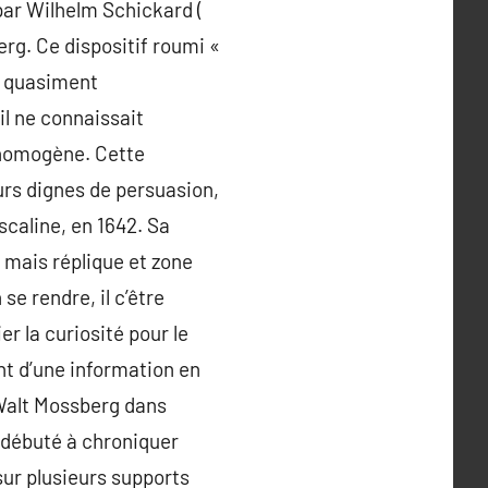
par Wilhelm Schickard (
rg. Ce dispositif roumi «
t quasiment
il ne connaissait
 homogène. Cette
rs dignes de persuasion,
scaline, en 1642. Sa
 mais réplique et zone
e rendre, il c’être
er la curiosité pour le
nt d’une information en
 Walt Mossberg dans
a débuté à chroniquer
 sur plusieurs supports