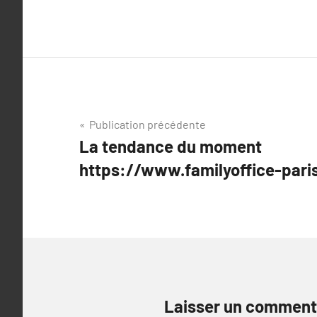
Navigation
Publication précédente
La tendance du moment
de
https://www.familyoffice-paris
l’article
Laisser un comment