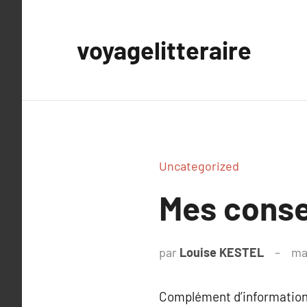
Aller
au
voyagelitteraire
contenu
Uncategorized
Mes consei
par
Louise KESTEL
ma
Complément d’information