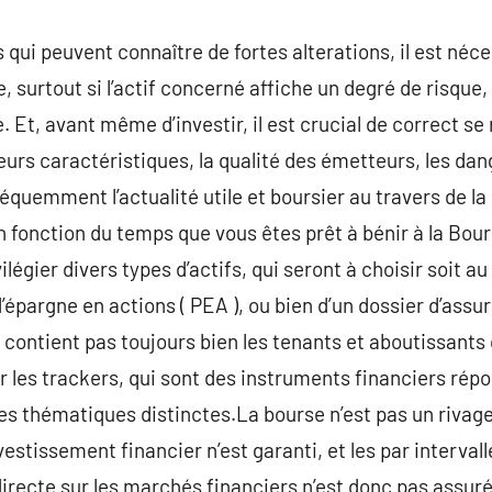
i peuvent connaître de fortes alterations, il est néces
 surtout si l’actif concerné affiche un degré de risque
. Et, avant même d’investir, il est crucial de correct s
eurs caractéristiques, la qualité des émetteurs, les dange
réquemment l’actualité utile et boursier au travers de la
en fonction du temps que vous êtes prêt à bénir à la Bour
vilégier divers types d’actifs, qui seront à choisir soit a
 d’épargne en actions ( PEA ), ou bien d’un dossier d’assu
 contient pas toujours bien les tenants et aboutissants 
 les trackers, qui sont des instruments financiers rép
es thématiques distinctes.La bourse n’est pas un rivage t
estissement financier n’est garanti, et les par interval
irecte sur les marchés financiers n’est donc pas assuré.