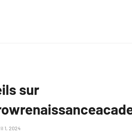
ils sur
browrenaissanceacad
il 1, 2024
Aucun