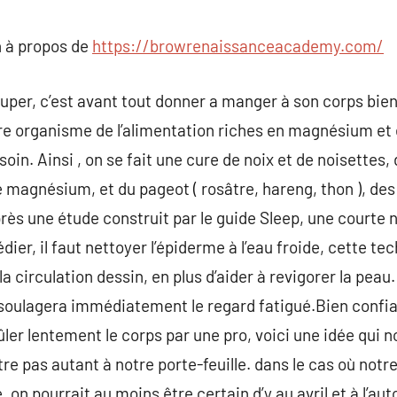
commentaire
 à propos de
https://browrenaissanceacademy.com/
uper, c’est avant tout donner a manger à son corps bien. 
re organisme de l’alimentation riches en magnésium et 
esoin. Ainsi , on se fait une cure de noix et de noisettes
 magnésium, et du pageot ( rosâtre, hareng, thon ), des 
près une étude construit par le guide Sleep, une courte 
ier, il faut nettoyer l’épiderme à l’eau froide, cette tec
a circulation dessin, en plus d’aider à revigorer la peau
 soulagera immédiatement le regard fatigué.Bien confi
ûler lentement le corps par une pro, voici une idée qui no
être pas autant à notre porte-feuille. dans le cas où no
 on pourrait au moins être certain d’y au avril et à l’a