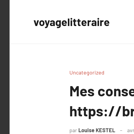
Aller
au
voyagelitteraire
contenu
Uncategorized
Mes conse
https://
par
Louise KESTEL
avr