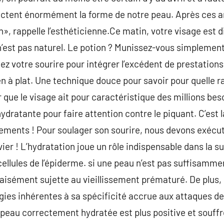
 affectent énormément la forme de notre peau. Après ces 
n», rappelle l’esthéticienne.Ce matin, votre visage est
’est pas naturel. Le potion ? Munissez-vous simplement
z votre sourire pour intégrer l’excédent de prestations.
en à plat. Une technique douce pour savoir pour quelle r
r que le visage ait pour caractéristique des millions beso
 hydratante pour faire attention contre le piquant. C’est 
llements ! Pour soulager son sourire, nous devons exéc
levier ! L’hydratation joue un rôle indispensable dans la 
cellules de l’épiderme. si une peau n’est pas suffisamme
s aisément sujette au vieillissement prématuré. De plus
gies inhérentes à sa spécificité accrue aux attaques de 
e peau correctement hydratée est plus positive et souffr