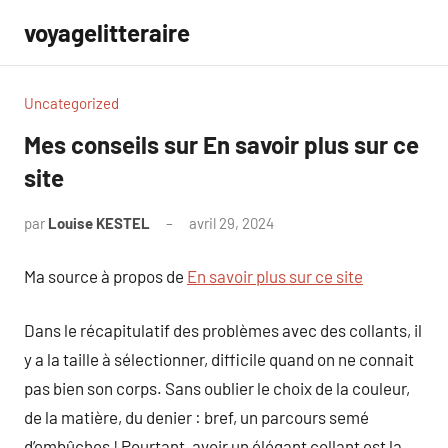
Aller
voyagelitteraire
au
contenu
Uncategorized
Mes conseils sur En savoir plus sur ce
site
par
Louise KESTEL
avril 29, 2024
Aucun
commentaire
Ma source à propos de
En savoir plus sur ce site
Dans le récapitulatif des problèmes avec des collants, il
y a la taille à sélectionner, difficile quand on ne connait
pas bien son corps. Sans oublier le choix de la couleur,
de la matière, du denier : bref, un parcours semé
d’embûches ! Pourtant, avoir un élégant collant est la