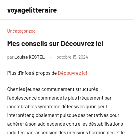
Aller
voyagelitteraire
au
contenu
Uncategorized
Mes conseils sur Découvrez ici
par
Louise KESTEL
octobre 15, 2024
Aucun
commentaire
Plus d’infos à propos de
Découvrez ici
Chez les jeunes communément structurés
l’adolescence commence le plus fréquement par
innombrables symptôme défensives qu’on peut
interpréter globalement puisque des tentatives pour
adhérer à son adolescence contre les déstabilisations
induites par l’ascension des pressions hormonales et le