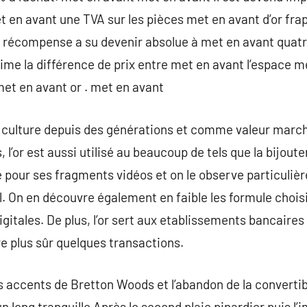
 en avant une TVA sur les pièces met en avant d’or fra
t récompense a su devenir absolue à met en avant quatr
ime la différence de prix entre met en avant l’espace me
et en avant or . met en avant
des culture depuis des générations et comme valeur mar
’or est aussi utilisé au beaucoup de tels que la bijouter
 pour ses fragments vidéos et on le observe particuliè
al. On en découvre également en faible les formule cho
gitales. De plus, l’or sert aux etablissements bancair
e plus sûr quelques transactions.
s accents de Bretton Woods et l’abandon de la convertibi
 un long tranquille Après le second plaie pinardier puis l’