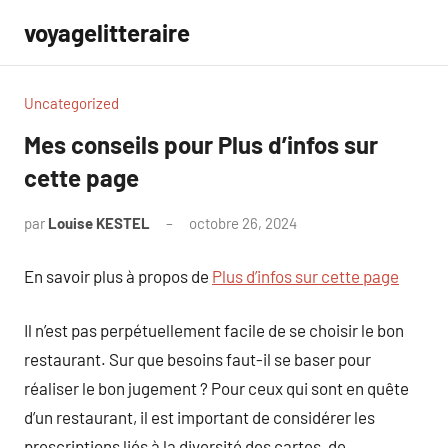
Aller
voyagelitteraire
au
contenu
Uncategorized
Mes conseils pour Plus d’infos sur
cette page
par
Louise KESTEL
octobre 26, 2024
Aucun
commentaire
En savoir plus à propos de
Plus d’infos sur cette page
Il n’est pas perpétuellement facile de se choisir le bon
restaurant. Sur que besoins faut-il se baser pour
réaliser le bon jugement ? Pour ceux qui sont en quête
d’un restaurant, il est important de considérer les
prescriptions liés à la diversité des cartes, de