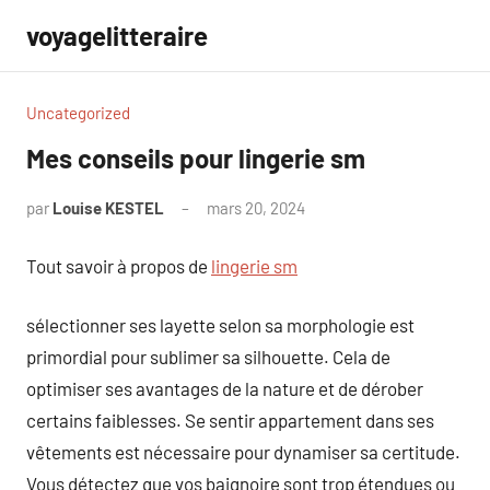
Aller
voyagelitteraire
au
contenu
Uncategorized
Mes conseils pour lingerie sm
par
Louise KESTEL
mars 20, 2024
Aucun
commentaire
Tout savoir à propos de
lingerie sm
sélectionner ses layette selon sa morphologie est
primordial pour sublimer sa silhouette. Cela de
optimiser ses avantages de la nature et de dérober
certains faiblesses. Se sentir appartement dans ses
vêtements est nécessaire pour dynamiser sa certitude.
Vous détectez que vos baignoire sont trop étendues ou