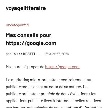
Aller
voyagelitteraire
au
contenu
Uncategorized
Mes conseils pour
https://google.com
par
Louise KESTEL
février 27, 2024
Aucun
commentaire
Ma source à propos de
https://google.com
Le marketing micro-ordinateur contrairement au
publicité met le client au cœur de sa astuce. Le
publicité ordinateur procède de deux évolutions : les
applications publicité liées à Internet et celles relatives
aux hautes technologies de une quantitée d’information