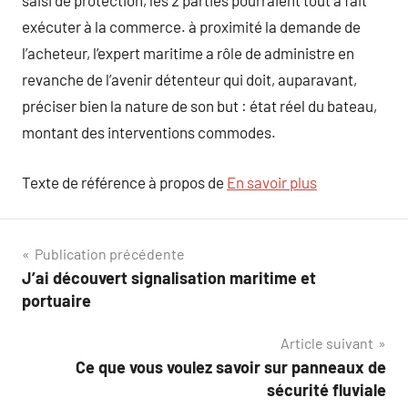
saisi de protection, les 2 parties pourraient tout à fait
exécuter à la commerce. à proximité la demande de
l’acheteur, l’expert maritime a rôle de administre en
revanche de l’avenir détenteur qui doit, auparavant,
préciser bien la nature de son but : état réel du bateau,
montant des interventions commodes.
Texte de référence à propos de
En savoir plus
Navigation
Publication précédente
J’ai découvert signalisation maritime et
de
portuaire
l’article
Article suivant
Ce que vous voulez savoir sur panneaux de
sécurité fluviale