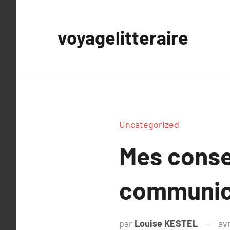
Aller
au
voyagelitteraire
contenu
Uncategorized
Mes conse
communic
par
Louise KESTEL
avr