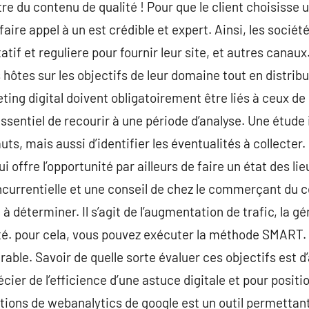
tre du contenu de qualité ! Pour que le client choisisse u
 faire appel à un est crédible et expert. Ainsi, les socié
tif et reguliere pour fournir leur site, et autres canau
es hôtes sur les objectifs de leur domaine tout en distri
ing digital doivent obligatoirement être liés à ceux de 
t essentiel de recourir à une période d’analyse. Une étu
auts, mais aussi d’identifier les éventualités à collecter
 offre l’opportunité par ailleurs de faire un état des lie
oncurrentielle et une conseil de chez le commerçant du c
 déterminer. Il s’agit de l’augmentation de trafic, la g
arté. pour cela, vous pouvez exécuter la méthode SMART.
able. Savoir de quelle sorte évaluer ces objectifs est d
récier de l’efficience d’une astuce digitale et pour posit
utions de webanalytics de google est un outil permetta