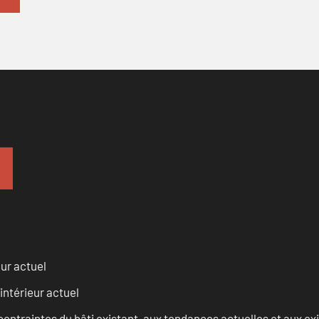
eur actuel
intérieur actuel
ontraintes du bâti existant, aux tendances actuelles et aux 