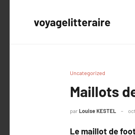
Aller
au
voyagelitteraire
contenu
Uncategorized
Maillots d
par
Louise KESTEL
oc
Le maillot de foo