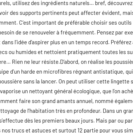
rels, utilisez des ingrédients naturels… bref, découvre
ir des supports pertinents peut affecter évident, mais d
ment. C’est important de préférable choisir ses outils p
as besoin de se renouveler à fréquemment. Pensez par ex
t dans l’idée d’aspirer plus en un temps record. Préférez 
 secs ou humides et nettoient pratiquement toutes les su
ière… Rien ne leur résiste.D’abord, on réalise les pouss
quipe d’un harde en microfibres régnant antistatique, qui
poussière sans la lancer. On peut utiliser cette lingette 
 vaporise un nettoyant général écologique, que l’on achè
comment faire son grand amants annuel, nommé égaleme
ettoyage de l’habitation très en profondeur. Dans un gr
s’effectue dès les premiers beaux jours. Mais par ou 
os trucs et astuces et surtout 12 partie pour vous simpl