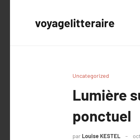
Aller
au
voyagelitteraire
contenu
Uncategorized
Lumière 
ponctuel
par
Louise KESTEL
oc