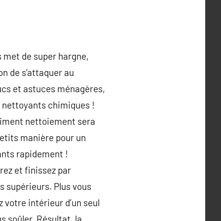
us met de super hargne,
ion de s’attaquer au
rucs et astuces ménagères,
s nettoyants chimiques !
giment nettoiement sera
petits manière pour un
mants rapidement !
ez et finissez par
s supérieurs. Plus vous
 votre intérieur d’un seul
s soûler. Résultat, la