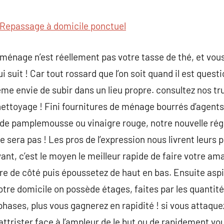
commentaire
Repassage à domicile ponctuel
e ménage n’est réellement pas votre tasse de thé, et vo
i suit ! Car tout rossard que l’on soit quand il est quest
me envie de subir dans un lieu propre. consultez nos t
 nettoyage ! Fini fournitures de ménage bourrés d’agent
 de pamplemousse ou vinaigre rouge, notre nouvelle ré
 sera pas ! Les pros de l’expression nous livrent leurs 
ant, c’est le moyen le meilleur rapide de faire votre a
 de côté puis époussetez de haut en bas. Ensuite aspir
otre domicile on possède étages, faites par les quantité
hases, plus vous gagnerez en rapidité ! si vous attaquez
attrister face à l’ampleur de le but ou de rapidement vou