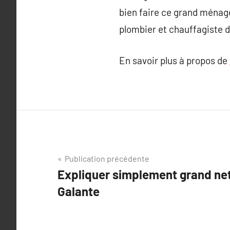
bien faire ce grand ménage
plombier et chauffagiste da
En savoir plus à propos de
Navigation
Publication précédente
Expliquer simplement grand ne
de
Galante
l’article