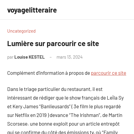
Aller
voyagelitteraire
au
contenu
Uncategorized
Lumière sur parcourir ce site
par
Louise KESTEL
mars 13, 2024
Aucun
commentaire
Complément d’information à propos de
parcourir ce site
Dans le triage particulier du restaurant, il est
intéressant de rédiger que le show français de Leïla Sy
et Kery James “Banlieusards” ( 3e film le plus regardé
sur Netflix en 2019 ) devance “The Irishman”, de Martin
Scorsese. une bonne exploit pour un article entrepôt
qui se confirme du côté des émissions tv, où “Family