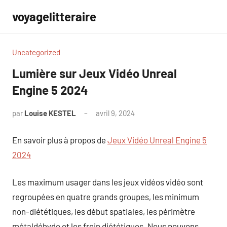
Aller
voyagelitteraire
au
contenu
Uncategorized
Lumière sur Jeux Vidéo Unreal
Engine 5 2024
par
Louise KESTEL
avril 9, 2024
Aucun
commentaire
En savoir plus à propos de
Jeux Vidéo Unreal Engine 5
2024
Les maximum usager dans les jeux vidéos vidéo sont
regroupées en quatre grands groupes, les minimum
non-diététiques, les début spatiales, les périmètre
métaldéhyde et les frein diététiques. Nous pouvons