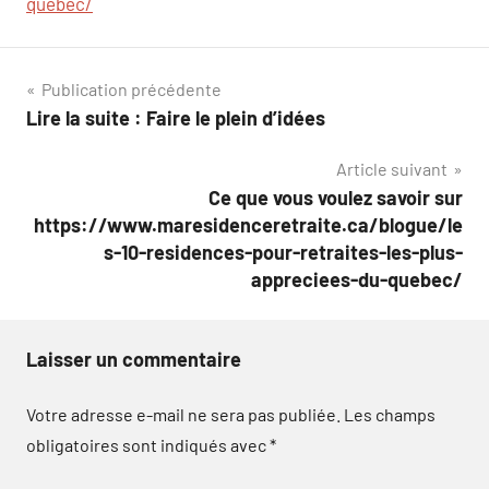
quebec/
Navigation
Publication précédente
Lire la suite : Faire le plein d’idées
de
Article suivant
l’article
Ce que vous voulez savoir sur
https://www.maresidenceretraite.ca/blogue/le
s-10-residences-pour-retraites-les-plus-
appreciees-du-quebec/
Laisser un commentaire
Votre adresse e-mail ne sera pas publiée.
Les champs
obligatoires sont indiqués avec
*