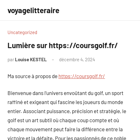
Aller
voyagelitteraire
au
contenu
Uncategorized
Lumière sur https://coursgolf.fr/
par
Louise KESTEL
décembre 4, 2024
Aucun
commentaire
Ma source à propos de
https://coursgolf.fr/
Bienvenue dans l’univers envoûtant du golf, un sport
raffiné et exigeant qui fascine les joueurs du monde
entier. Associant puissance, précision et stratégie, le
golf est un art subtil où chaque coup compte et où
chaque mouvement peut faire la différence entre la
victoire et la défaite. Pour les passionnés de ce noble