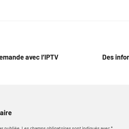
demande avec l’IPTV
Des info
aire
as publiée.
Les champs obligatoires sont indiqués avec
*