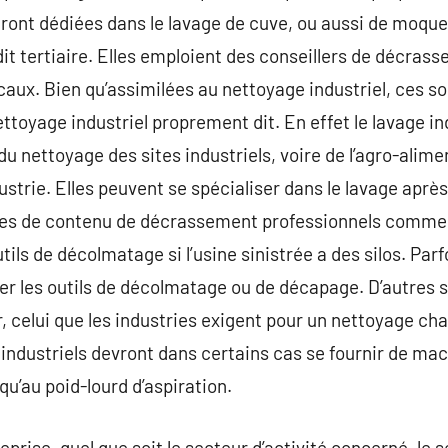
ont dédiées dans le lavage de cuve, ou aussi de moquet
dit tertiaire. Elles emploient des conseillers de décras
ocaux. Bien qu’assimilées au nettoyage industriel, ces s
toyage industriel proprement dit. En effet le lavage ind
u nettoyage des sites industriels, voire de l’agro-alime
dustrie. Elles peuvent se spécialiser dans le lavage aprè
ires de contenu de décrassement professionnels comme
ils de décolmatage si l’usine sinistrée a des silos. Parf
ner les outils de décolmatage ou de décapage. D’autres s
r, celui que les industries exigent pour un nettoyage ch
 industriels devront dans certains cas se fournir de mac
qu’au poid-lourd d’aspiration.
rise, quel que soit le secteur d’activité concerné, le s