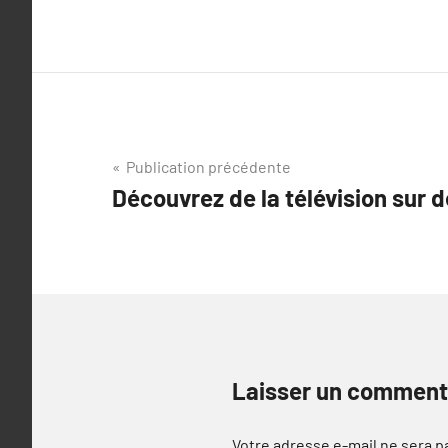
Navigation
Publication précédente
Découvrez de la télévision sur 
de
l’article
Laisser un comment
Votre adresse e-mail ne sera p