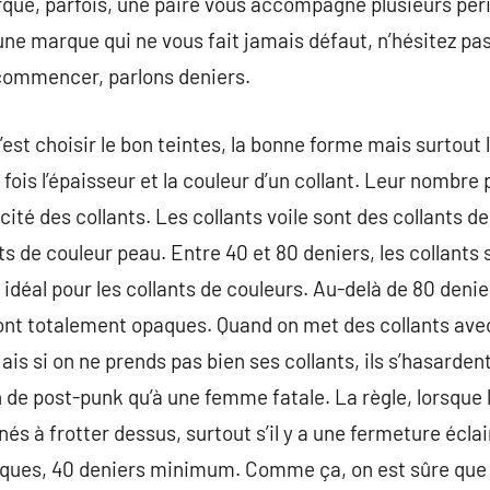
que, parfois, une paire vous accompagne plusieurs péri
une marque qui ne vous fait jamais défaut, n’hésitez pas 
commencer, parlons deniers.
c’est choisir le bon teintes, la bonne forme mais surtout
fois l’épaisseur et la couleur d’un collant. Leur nombre 
cité des collants. Les collants voile sont des collants de
nts de couleur peau. Entre 40 et 80 deniers, les collants 
idéal pour les collants de couleurs. Au-delà de 80 denier
ont totalement opaques. Quand on met des collants avec
ais si on ne prends pas bien ses collants, ils s’hasardent
 de post-punk qu’à une femme fatale. La règle, lorsque l
és à frotter dessus, surtout s’il y a une fermeture éclair
aques, 40 deniers minimum. Comme ça, on est sûre que n