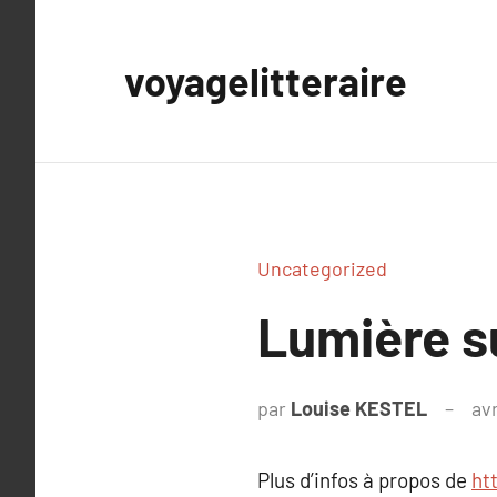
Aller
au
voyagelitteraire
contenu
Uncategorized
Lumière 
par
Louise KESTEL
avr
Plus d’infos à propos de
ht