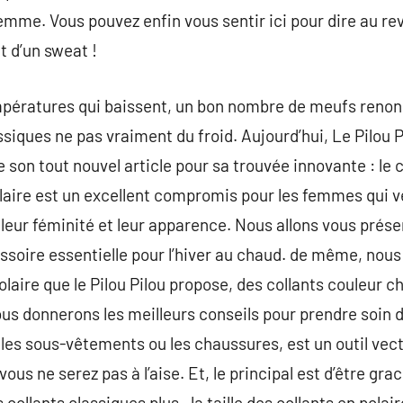
emme. Vous pouvez enfin vous sentir ici pour dire au re
t d’un sweat !
empératures qui baissent, un bon nombre de meufs renon
ssiques ne pas vraiment du froid. Aujourd’hui, Le Pilou P
son tout nouvel article pour sa trouvée innovante : le co
olaire est un excellent compromis pour les femmes qui v
leur féminité et leur apparence. Nous allons vous présen
essoire essentielle pour l’hiver au chaud. de même, nous
laire que le Pilou Pilou propose, des collants couleur c
vous donnerons les meilleurs conseils pour prendre soin 
 les sous-vêtements ou les chaussures, est un outil vecte
vous ne serez pas à l’aise. Et, le principal est d’être gr
collants classiques plus , la taille des collants en pola