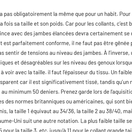
era pas obligatoirement la même que pour un habit. Pour ch
 fois sa taille et son poids. Car pour les collants, c’est 
ce avec des jambes élancées devra certainement se dir
lant est parfaitement conforme, il ne faut pas être gênée 
s sentir de tensions au niveau des jambes. À l’inverse, 
iques et désagréables sur les niveau des genoux lorsque 
 à voir avec la taille. il faut l’épaisseur du tissu. Un fa
sparent car il est significativement tissé, tandis qu’un
 au minimum 50 deniers. Prenez garde lors de l’aquisitio
les des normes britanniques ou américaines, qui sont bie
, la taille 1 équivaut au 34/36, la taille 2 au 38/40, mai
e-Uni suit une autre notation. La plus faible taille ser
5 pour la taille 3, etc. jusqu’à 11 pour le collant grande tai