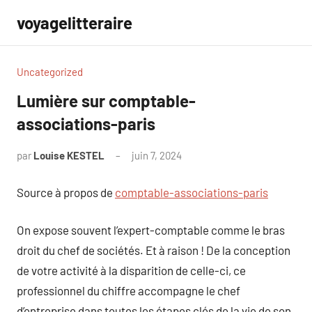
Aller
voyagelitteraire
au
contenu
Uncategorized
Lumière sur comptable-
associations-paris
par
Louise KESTEL
juin 7, 2024
Aucun
commentaire
Source à propos de
comptable-associations-paris
On expose souvent l’expert-comptable comme le bras
droit du chef de sociétés. Et à raison ! De la conception
de votre activité à la disparition de celle-ci, ce
professionnel du chiffre accompagne le chef
d’entreprise dans toutes les étapes clés de la vie de son