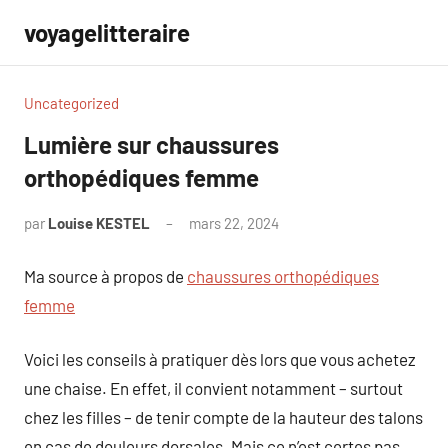
Aller
voyagelitteraire
au
contenu
Uncategorized
Lumière sur chaussures
orthopédiques femme
par
Louise KESTEL
mars 22, 2024
Aucun
commentaire
Ma source à propos de
chaussures orthopédiques
femme
Voici les conseils à pratiquer dès lors que vous achetez
une chaise. En effet, il convient notamment – surtout
chez les filles – de tenir compte de la hauteur des talons
en cas de douleurs dorsales. Mais ce n’est certes pas