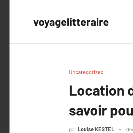
Aller
au
voyagelitteraire
contenu
Uncategorized
Location d
savoir pou
par
Louise KESTEL
dé