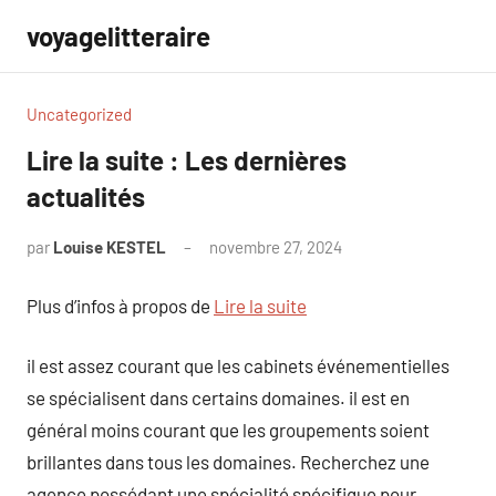
Aller
voyagelitteraire
au
contenu
Uncategorized
Lire la suite : Les dernières
actualités
par
Louise KESTEL
novembre 27, 2024
Aucun
commentaire
Plus d’infos à propos de
Lire la suite
il est assez courant que les cabinets événementielles
se spécialisent dans certains domaines. il est en
général moins courant que les groupements soient
brillantes dans tous les domaines. Recherchez une
agence possédant une spécialité spécifique pour