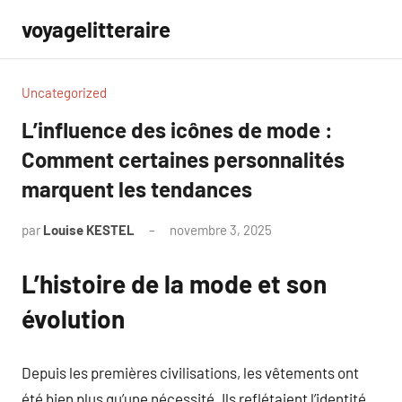
Aller
voyagelitteraire
au
contenu
Uncategorized
L’influence des icônes de mode :
Comment certaines personnalités
marquent les tendances
par
Louise KESTEL
novembre 3, 2025
Aucun
commentaire
L’histoire de la mode et son
évolution
Depuis les premières civilisations, les vêtements ont
été bien plus qu’une nécessité. Ils reflétaient l’identité