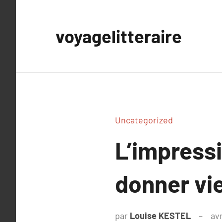
Aller
au
voyagelitteraire
contenu
Uncategorized
L’impress
donner vie
par
Louise KESTEL
avr