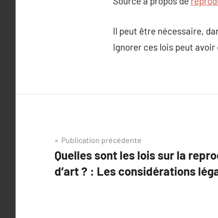
Source à propos de
reprod
Il peut être nécessaire, da
Ignorer ces lois peut avoir
Navigation
Publication précédente
Quelles sont les lois sur la rep
de
d’art ? : Les considérations lég
l’article