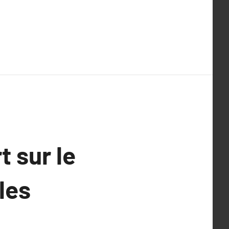
t sur le
les