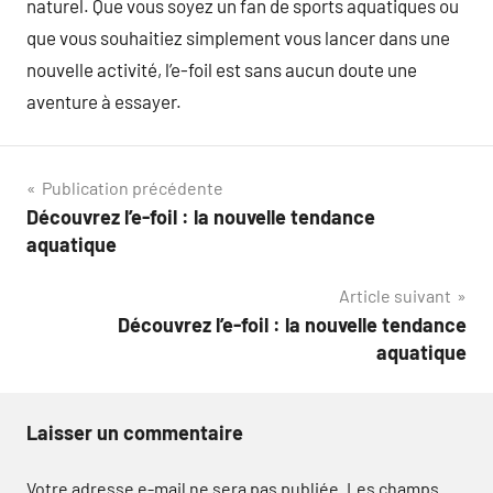
naturel. Que vous soyez un fan de sports aquatiques ou
que vous souhaitiez simplement vous lancer dans une
nouvelle activité, l’e-foil est sans aucun doute une
aventure à essayer.
Navigation
Publication précédente
Découvrez l’e-foil : la nouvelle tendance
de
aquatique
l’article
Article suivant
Découvrez l’e-foil : la nouvelle tendance
aquatique
Laisser un commentaire
Votre adresse e-mail ne sera pas publiée.
Les champs