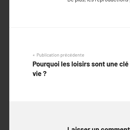
Navigation
Publication précédente
Pourquoi les loisirs sont une clé
de
vie ?
l’article
Laisser un comment