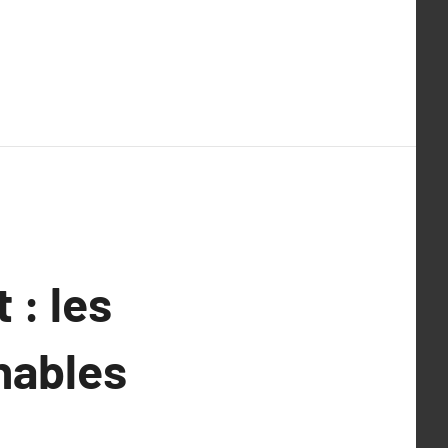
: les
nables