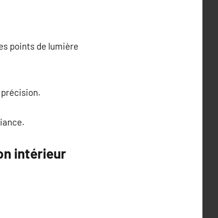
es points de lumière
 précision.
biance.
n intérieur