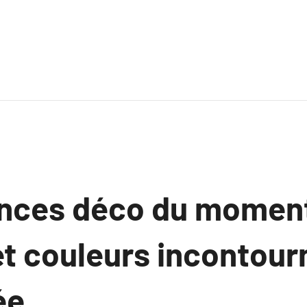
nces déco du moment 
et couleurs incontour
ée