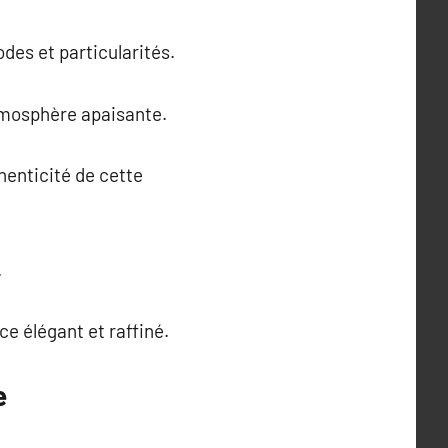
des et particularités.
 atmosphère apaisante.
henticité de cette
.
ce élégant et raffiné.
e