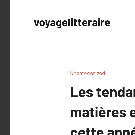
Aller
au
voyagelitteraire
contenu
Uncategorized
Les tenda
matières 
cette ann