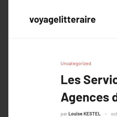
Aller
au
voyagelitteraire
contenu
Uncategorized
Les Servic
Agences 
par
Louise KESTEL
oc