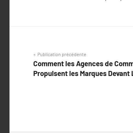
Navigation
Publication précédente
Comment les Agences de Comm
de
Propulsent les Marques Devant 
l’article