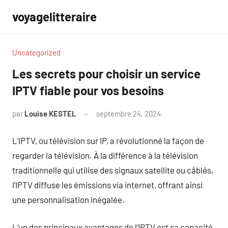
Aller
voyagelitteraire
au
contenu
Uncategorized
Les secrets pour choisir un service
IPTV fiable pour vos besoins
par
Louise KESTEL
septembre 24, 2024
Aucun
commentaire
L’IPTV, ou télévision sur IP, a révolutionné la façon de
regarder la télévision. À la différence à la télévision
traditionnelle qui utilise des signaux satellite ou câblés,
l’IPTV diffuse les émissions via internet, offrant ainsi
une personnalisation inégalée.
L’un des principaux avantages de l’IPTV est sa capacité