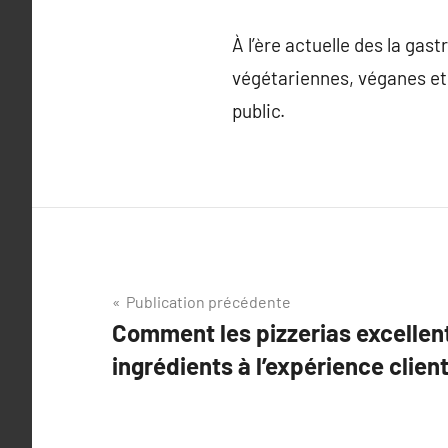
À l’ère actuelle des la gas
végétariennes, véganes et 
public.
Navigation
Publication précédente
Comment les pizzerias excellent
de
ingrédients à l’expérience clien
l’article