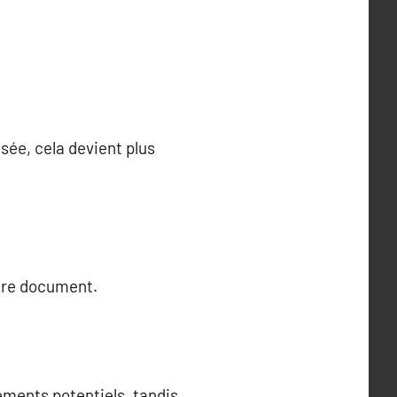
sée, cela devient plus
otre document.
ements potentiels, tandis