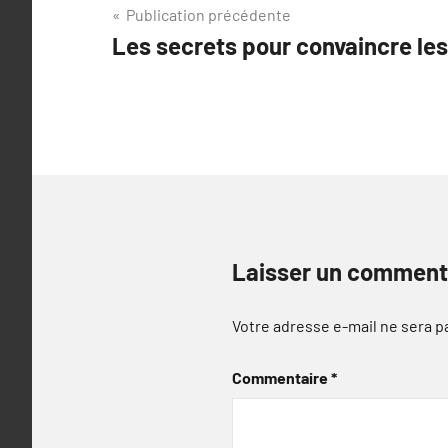
Navigation
Publication précédente
Les secrets pour convaincre les
de
l’article
Laisser un comment
Votre adresse e-mail ne sera p
Commentaire
*