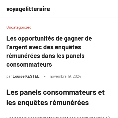
Aller
voyagelitteraire
au
contenu
Uncategorized
Les opportunités de gagner de
l’argent avec des enquêtes
rémunérées dans les panels
consommateurs
par
Louise KESTEL
novembre 19, 2024
Aucun
commentaire
Les panels consommateurs et
les enquêtes rémunérées
Les panels consommateurs sont des communautés où