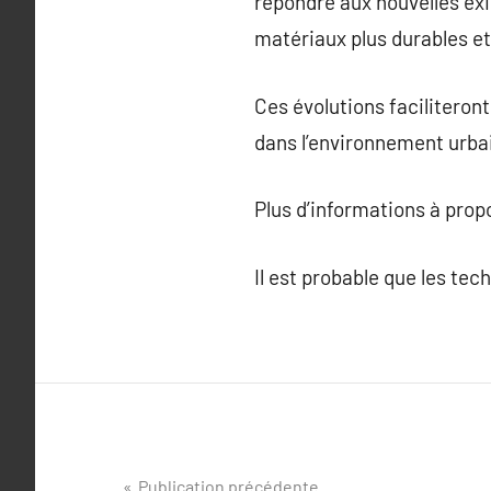
répondre aux nouvelles ex
matériaux plus durables et
Ces évolutions faciliteront
dans l’environnement urba
Plus d’informations à pro
Il est probable que les tec
Navigation
Publication précédente