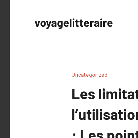
Aller
au
voyagelitteraire
contenu
Uncategorized
Les limita
l’utilisat
: Les poin