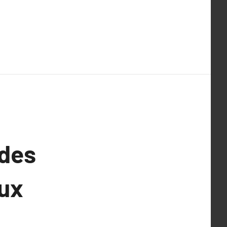
 des
aux