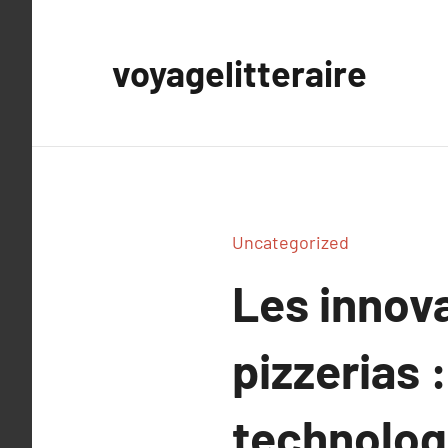
Aller
au
voyagelitteraire
contenu
Uncategorized
Les innov
pizzerias 
technolog