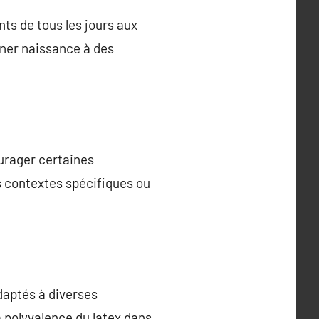
nts de tous les jours aux
nner naissance à des
urager certaines
s contextes spécifiques ou
aptés à diverses
a polyvalence du latex dans