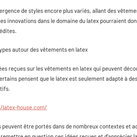
mergence de styles encore plus variés, allant des vêteme
Les innovations dans le domaine du latex pourraient do
édites.
types autour des vêtements en latex
ées reçues sur les vêtements en latex qui peuvent déco
ertains pensent que le latex est seulement adapté à de
tifs.
//latex-house.com/
peuvent être portés dans de nombreux contextes et ad
 remettre en question ces idées reçues et d’apprécier l