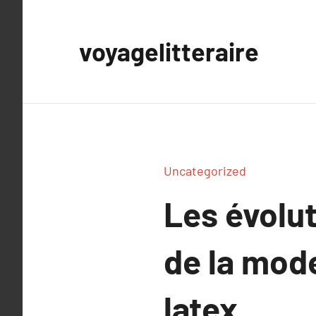
Aller
au
voyagelitteraire
contenu
Uncategorized
Les évolut
de la mode
latex.