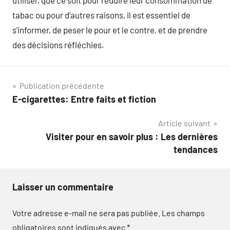
utiliser, que ce soit pour réduire leur consommation de
tabac ou pour d’autres raisons, il est essentiel de
s’informer, de peser le pour et le contre, et de prendre
des décisions réfléchies.
Navigation
Publication précédente
E-cigarettes: Entre faits et fiction
de
Article suivant
l’article
Visiter pour en savoir plus : Les dernières
tendances
Laisser un commentaire
Votre adresse e-mail ne sera pas publiée.
Les champs
obligatoires sont indiqués avec
*