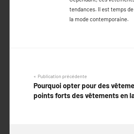
tendances. Il est temps de
la mode contemporaine.
Navigation
Publication précédente
Pourquoi opter pour des vêtemen
de
points forts des vêtements en l
l’article