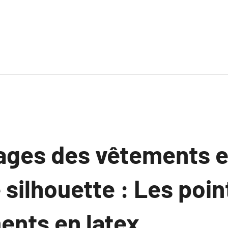
ages des vêtements e
 silhouette : Les poin
ents en latex.