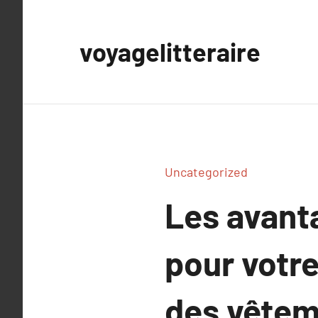
Aller
au
voyagelitteraire
contenu
Uncategorized
Les avant
pour votre
des vêtem