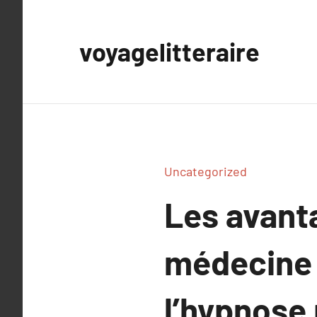
Aller
au
voyagelitteraire
contenu
Uncategorized
Les avant
médecine 
l’hypnose 