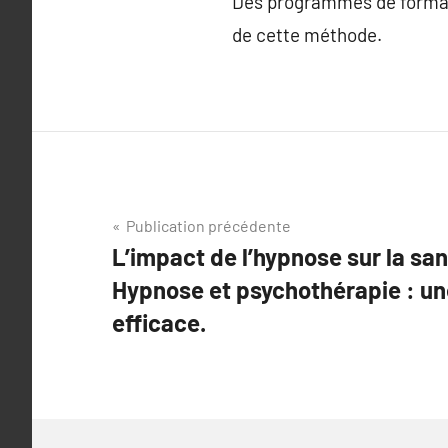
Des programmes de formatio
de cette méthode.
Navigation
Publication précédente
L’impact de l’hypnose sur la sa
de
Hypnose et psychothérapie : u
l’article
efficace.