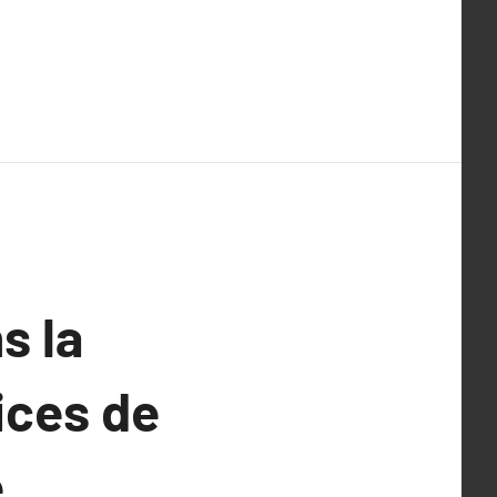
s la
ices de
.