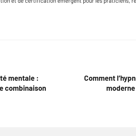
n et de certification émergent pour les praticiens, ren
nté mentale :
Comment l’hypno
ne combinaison
moderne ?