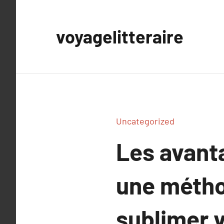
Aller
au
voyagelitteraire
contenu
Uncategorized
Les avant
une métho
sublimer 