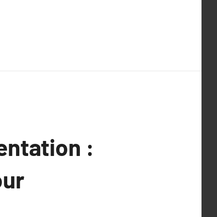
ntation :
our