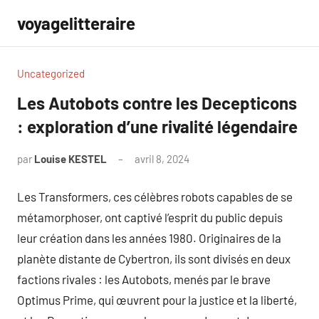
Aller
voyagelitteraire
au
contenu
Uncategorized
Les Autobots contre les Decepticons
: exploration d’une rivalité légendaire
par
Louise KESTEL
avril 8, 2024
Aucun
commentaire
Les Transformers, ces célèbres robots capables de se
métamorphoser, ont captivé l’esprit du public depuis
leur création dans les années 1980. Originaires de la
planète distante de Cybertron, ils sont divisés en deux
factions rivales : les Autobots, menés par le brave
Optimus Prime, qui œuvrent pour la justice et la liberté,