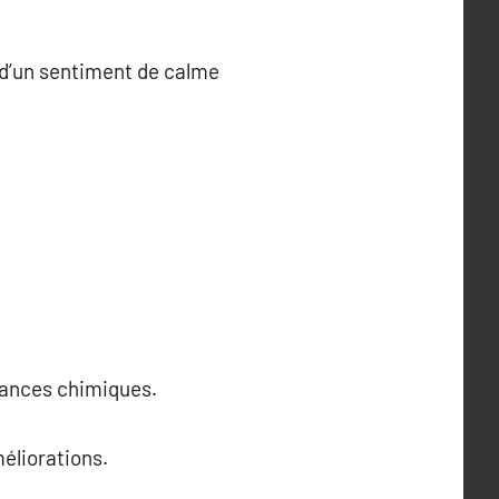
 d’un sentiment de calme
stances chimiques.
méliorations.